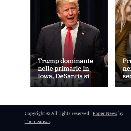
Trump dominante
Pr
nelle primarie in
nei
Iowa, DeSantis si
se
assicura il secondo
Eu
posto
Copyright © All rights reserved
|
Paper News
by
Themeansar
.