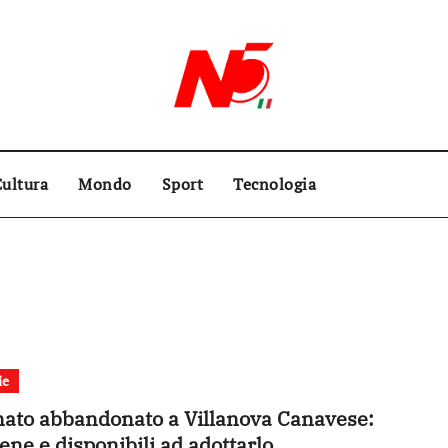
ultura
Mondo
Sport
Tecnologia
ie
ato abbandonato a Villanova Canavese:
ene e disponibili ad adottarlo