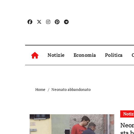
Skip
to
content
Notizie
Economia
Politica
C
Home
Neonato abbandonato
Notiz
Neon
sta b