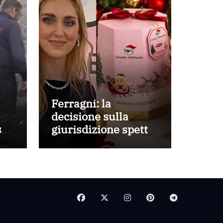
Ferragni: la
decisione sulla
e:
giurisdizione spetta
alla Corte di
Cassazione