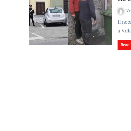
Vi
Il neonato ritrovato ieri sera in un bidone dell'immondizia
a Vil
Read