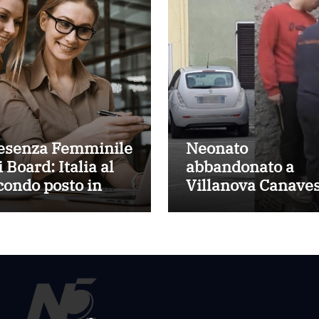
esenza Femminile
Neonato
 Board: Italia al
abbandonato a
condo posto in
Villanova Canaves
ropa con il 43,5%
sta bene e
disponibili ad
adottarlo