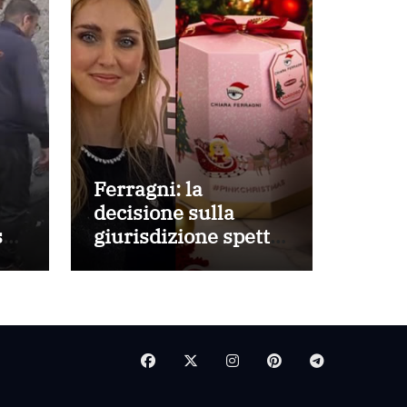
Ferragni: la
decisione sulla
e:
giurisdizione spetta
alla Corte di
Cassazione