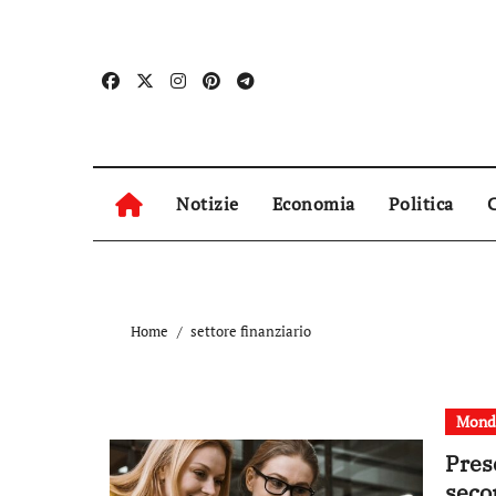
Skip
to
content
Notizie
Economia
Politica
C
Home
settore finanziario
Mond
Pres
seco