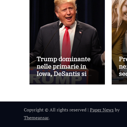
Trump dominante
Pr
nelle primarie in
nei
Iowa, DeSantis si
se
assicura il secondo
Eu
posto
Copyright © All rights reserved
|
Paper News
by
Themeansar
.