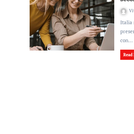
Vi
Italia si posiziona al secondo posto in Europa per la
prese
con…
Read