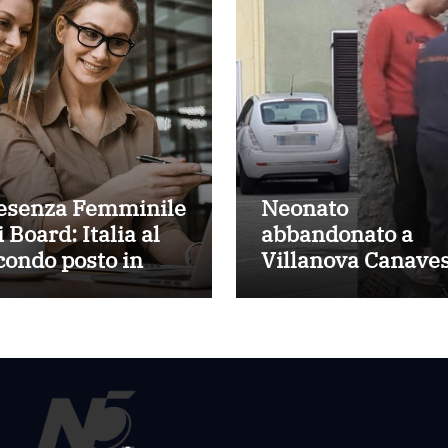
esenza Femminile
Neonato
 Board: Italia al
abbandonato a
condo posto in
Villanova Canaves
ropa con il 43,5%
sta bene e
disponibili ad
adottarlo