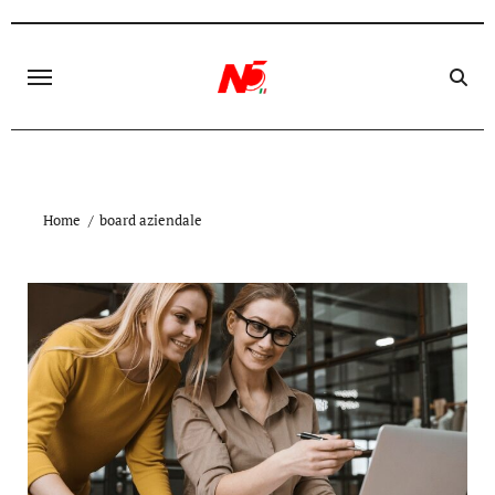
Skip
to
content
Home
board aziendale