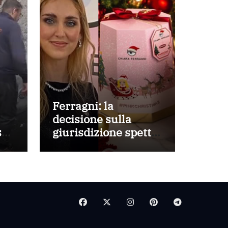
Ferragni: la
decisione sulla
e:
giurisdizione spetta
alla Corte di
Cassazione