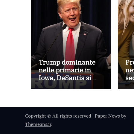
Trump dominante
Pr
nelle primarie in
nei
Iowa, DeSantis si
se
assicura il secondo
Eu
posto
Copyright © All rights reserved
|
Paper News
by
Themeansar
.