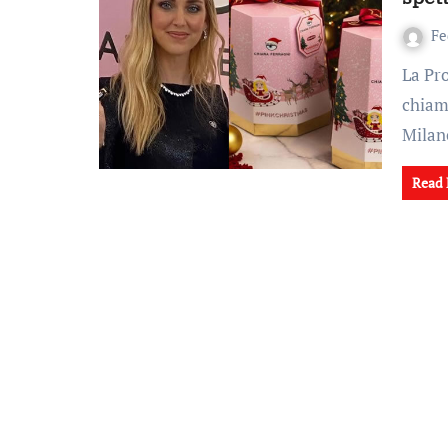
Fe
La Procura Generale della Cassazione potrebbe essere
chiam
Milan
Read