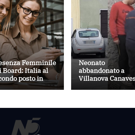
esenza Femminile
Neonato
 Board: Italia al
abbandonato a
condo posto in
Villanova Canaves
ropa con il 43,5%
sta bene e
disponibili ad
adottarlo