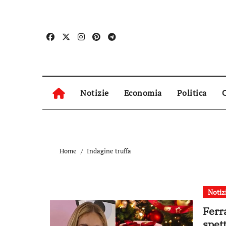
Skip
to
content
Notizie
Economia
Politica
C
Home
Indagine truffa
Notiz
Ferr
spet